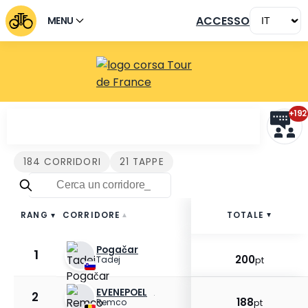
ACCESSO
MENU
+192
Corridori Tour de France 
184 CORRIDORI
21 TAPPE
CORRIDORE
E01
TOTALE
E02
RANG
▲
▲
▲
▲
▲
Pogačar
1
8
19
pt
pt
200
Tadej
pt
EVENEPOEL
2
6
18
pt
pt
188
Remco
pt