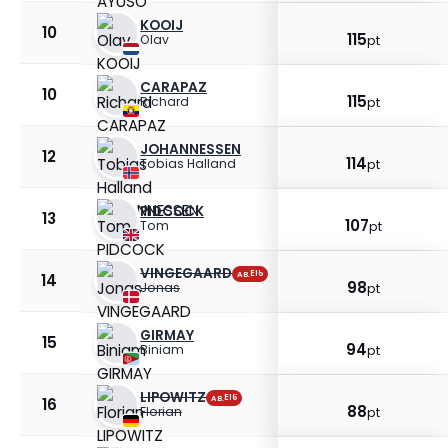
KOOIJ
10
5
0
pt
pt
115
Olav
pt
CARAPAZ
10
0
7
pt
pt
115
Richard
pt
JOHANNESSEN
12
0
15
pt
pt
114
Tobias Halland
pt
PIDCOCK
13
0
11
pt
pt
107
Tom
pt
VINGEGAARD
E15
AB.
14
10
17
pt
pt
98
Jonas
pt
GIRMAY
15
0
0
pt
pt
94
Biniam
pt
LIPOWITZ
E16
AB.
16
6
5
pt
pt
88
Florian
pt