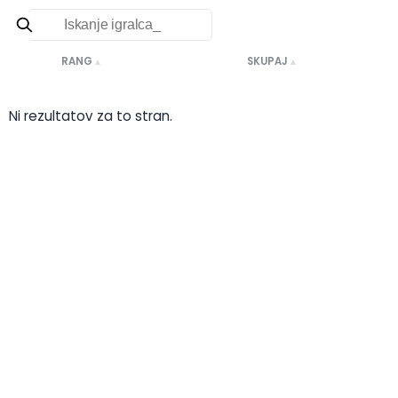
Lestvica 2026
RANG
IGRALEC
SKUPAJ
▲
▲
▲
Ni rezultatov za to stran.