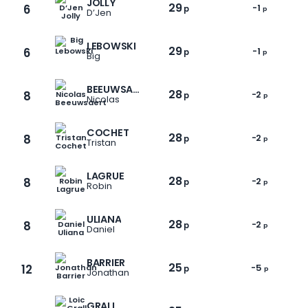
JOLLY
29
6
-1
p
p
D’Jen
LEBOWSKI
29
6
-1
p
p
Big
BEEUWSAERT
28
8
-2
p
p
Nicolas
COCHET
28
8
-2
p
p
Tristan
LAGRUE
28
8
-2
p
p
Robin
ULIANA
28
8
-2
p
p
Daniel
BARRIER
25
12
-5
p
p
Jonathan
GRALL