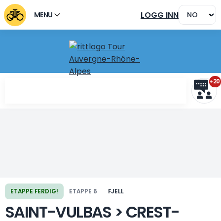
LOGG INN
MENU
+20
ETAPPE FERDIG!
ETAPPE 6
FJELL
Forrige etappe
Neste etappe
SAINT-VULBAS > CREST-