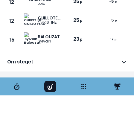
25
12
-5
p
p
Loic
GUILLOTEAU
25
12
-5
p
p
CHRISTINE
BALOUZAT
23
15
-7
p
p
Sylvain
1 / 12
Om steget