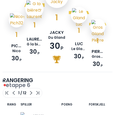
1
1
1
JACKY
1
Du Gland
LAURENT
1
30
LUC
G la bière🍺
PICH32
p
Le Gland
30
Nico
PIERRE
p
30
30
Gros Gland
p
p
30
p
RANGERING
etappe 6
RANG
SPILLER
POENG
FORSKJELL