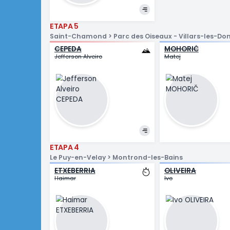
MCKENZIE
REMIJN
Hamish
Senna
WILKSCH
Hannes