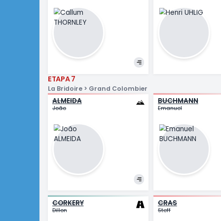
THORNLEY
UHLIG
Callum
Henri
ETAPA 7
La Bridoire > Grand Colombier
ALMEIDA
BUCHM
João
Emanuel