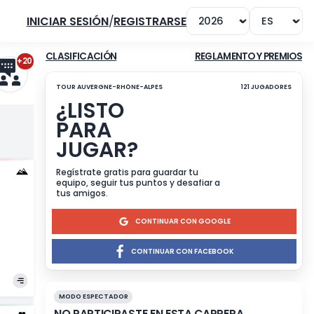
INICIAR SESIÓN
/
REGISTRARSE
+20
CLASIFICACIÓN
TOUR AUVERGNE-RHÔNE-ALPES
¿LISTO
PARA
JUGAR?
UITRAGO
Regístrate gratis para guar
ntiago
equipo, seguir tus puntos 
tus amigos.
CONTINU
CONTINUA