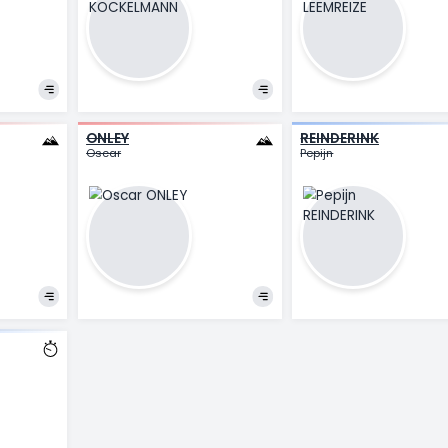
Per Strand
B
ESSEN
KOCKELMANN
L
lland
Mathieu
Gi