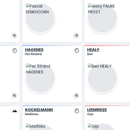
EENKHOORN
F
Pascal
Al
HAGENES
H