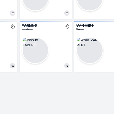
BLACK
GENIETS
G
Kevin
M
D
MARTÍ
M
Pau
Mi