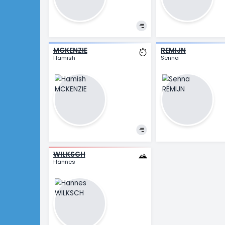
ETAPA 6
Saint-Vulbas > Crest-Voland
ARRIOLABENGOA
FISHER-
Julen
Finn
KUZMIN
LEONAR
Anton
Michael