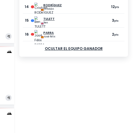
AURE PROST
exy
OCULTAR EL E
EALY