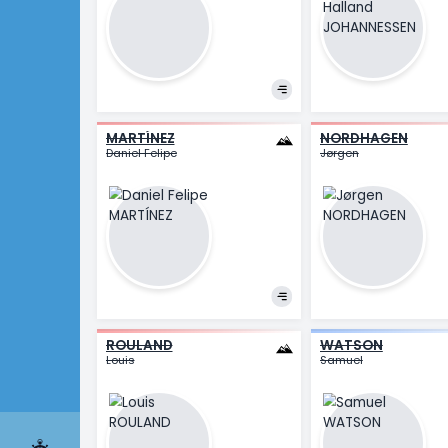
Marco
Gal
HOOLE
JOHANN
Daan
Anders Ha