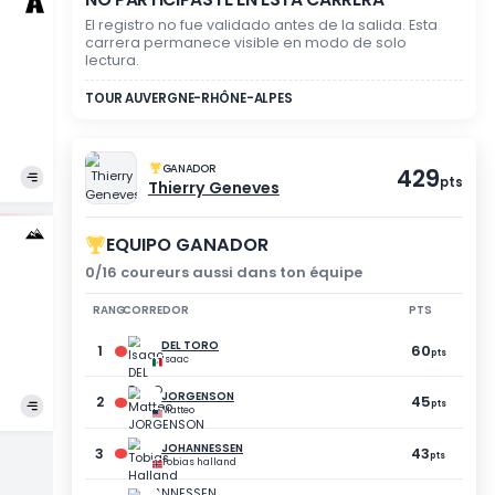
MODO ESPECTADOR
NO PARTICIPASTE EN 
OFSTETTER
ugo
El registro no fue validado
carrera permanece visib
lectura.
TOUR AUVERGNE-RHÔNE-AL
GANADOR
Thierry Geneve
EIXAS
EQUIPO GANADOR
ul
0/16 coureurs aussi dan
RANG
CORREDOR