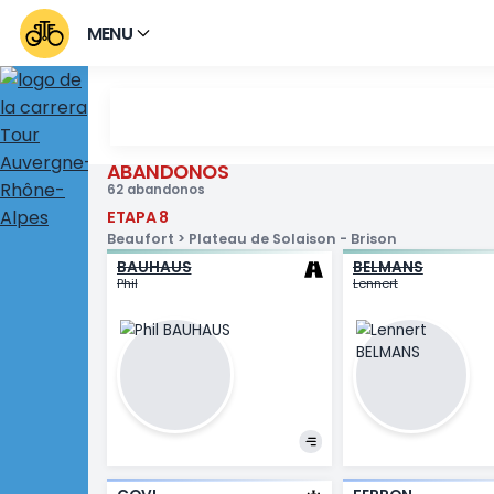
MENU
ABANDONOS
Abandonos Tour Au
62 abandonos
ETAPA 8
Beaufort > Plateau de Solaison - Brison
BAUHAUS
BELMAN
Phil
Lennert