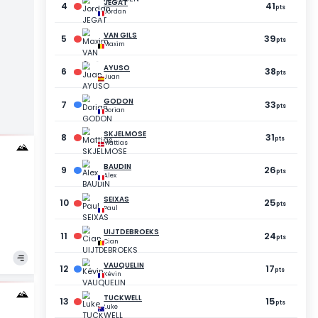
ONCI
cola