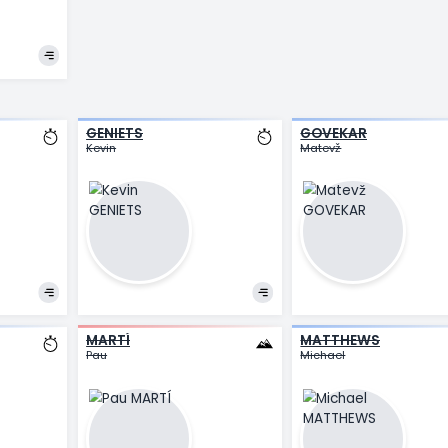
GEN
ONLEY
R
Oscar
Pe
N