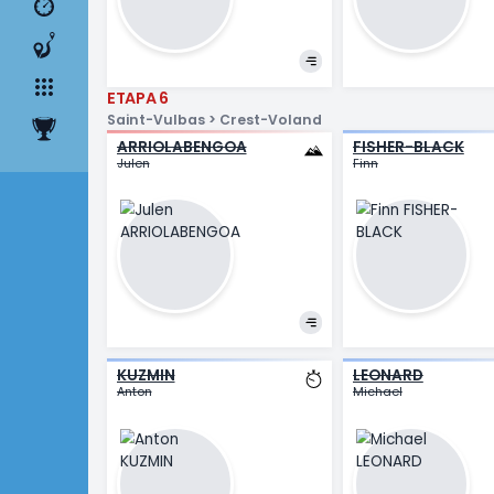
CARRERA
MARTÍNEZ
NORDHA
ETAPAS
Daniel Felipe
Jørgen
EQUIPO
CLASIFICACIÓN
ROULAND
WATSO
Louis
Samuel