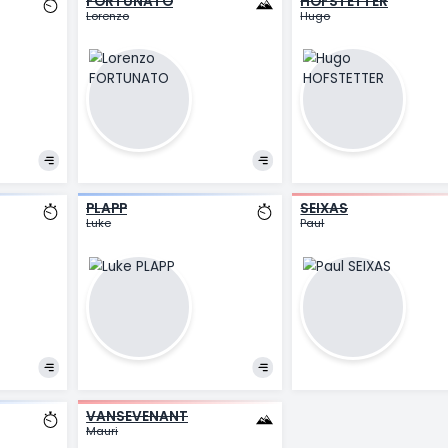
FORTUNATO
H
Lorenzo
H
LAR
PLAPP
S
Luke
Pa