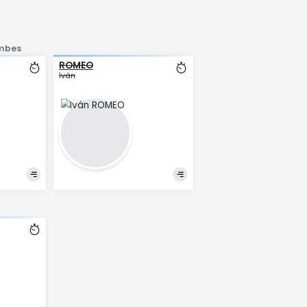
TARLING
V
Joshua
W