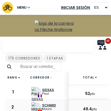
INICIAR SESIÓN
MENU
+1
Corredores La Flèche Wal
175 CORREDORES
1 ETAPAS
CORREDOR
TOTAL
RANG
▲
▲
▲
SEIXAS
1
52
Paul
pts
SCHMID
2
49.4
Mauro
pts