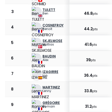
TULETT
3
46.8
Ben
pts
COSNEFROY
4
44.2
Benoît
pts
SKJELMOSE
5
41.6
Mattias
pts
BAUDIN
6
39
Alex
pts
IZAGIRRE
7
36.4
Ion
pts
MARTINEZ
8
33.8
Lenny
pts
GRÉGOIRE
9
31.2
Romain
pts