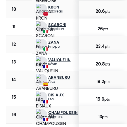
KRON
10
28.6
Andreas
pts
SCARONI
11
26
Christian
pts
ZANA
12
23.4
Filippo
pts
VAUQUELIN
13
20.8
Kévin
pts
ARANBURU
14
18.2
Alex
pts
BISIAUX
15
15.6
Léo
pts
CHAMPOUSSIN
16
13
Clément
pts