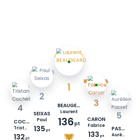
1
2
3
BEAUGEARD
4
Laurent
SEIXAS
5
136
CARON
Paul
COCHET
pt
Fabrice
135
Tristan
PASSET
pt
133
132
Aurélien
pt
pt