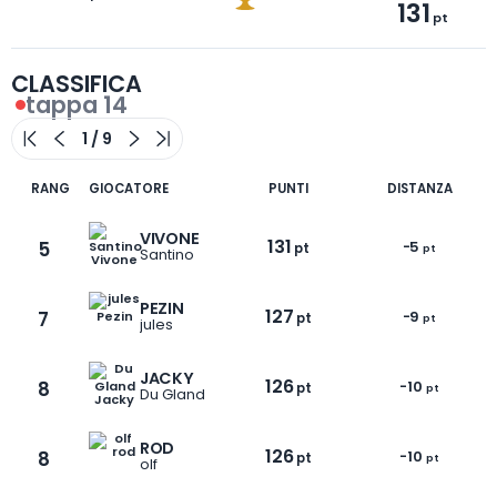
131
pt
CLASSIFICA
tappa 14
RANG
GIOCATORE
PUNTI
DISTANZA
VIVONE
131
5
-5
pt
pt
Santino
PEZIN
127
7
-9
pt
pt
jules
JACKY
126
8
-10
pt
pt
Du Gland
ROD
126
8
-10
pt
pt
olf