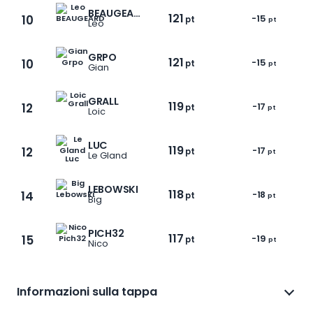
BEAUGEARD
121
10
-15
pt
pt
Leo
GRPO
121
10
-15
pt
pt
Gian
GRALL
119
12
-17
pt
pt
Loic
LUC
119
12
-17
pt
pt
Le Gland
LEBOWSKI
118
14
-18
pt
pt
Big
1 / 9
PICH32
117
15
-19
pt
pt
Nico
Informazioni sulla tappa