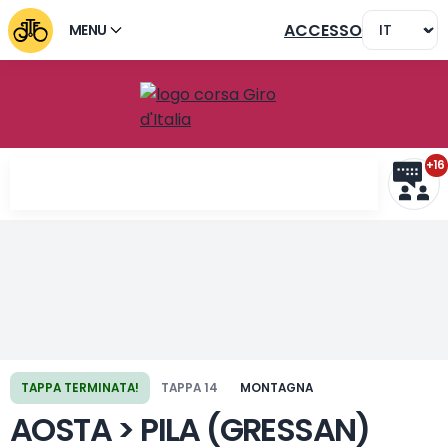
ACCESSO
MENU
+16
Tappa precedente
Tappa successiva
TAPPA TERMINATA!
TAPPA 14
MONTAGNA
AOSTA > PILA (GRESSAN)