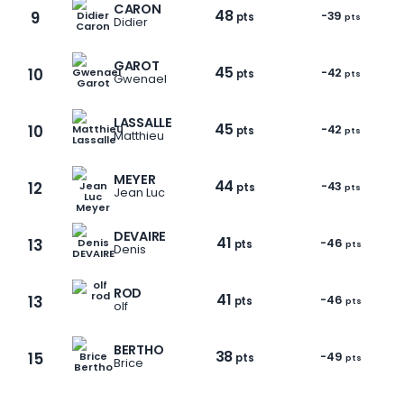
CARON
48
9
-39
pts
pts
Didier
GAROT
45
10
-42
pts
pts
Gwenael
LASSALLE
45
10
-42
pts
pts
Matthieu
MEYER
44
12
-43
pts
pts
Jean Luc
DEVAIRE
41
13
-46
pts
pts
Denis
ROD
41
13
-46
pts
pts
olf
1 / 9
BERTHO
38
15
-49
pts
pts
Brice