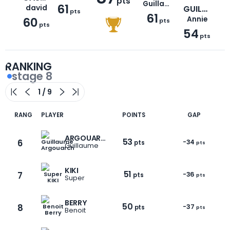
pts
Guillaume
61
david
GUILLOTEAU
pts
61
60
Annie
pts
pts
54
pts
RANKING
stage 8
RANG
PLAYER
POINTS
GAP
ARGOUARCH
53
6
-34
pts
pts
Guillaume
KIKI
51
7
-36
pts
pts
Super
BERRY
50
8
-37
pts
pts
Benoit