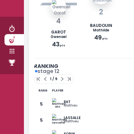
RACE
STAGES
TEAM
2
RANKING
4
BAUDOUIN
Mathilde
GAROT
49
Gwenael
pts
43
pts
RANKING
stage 12