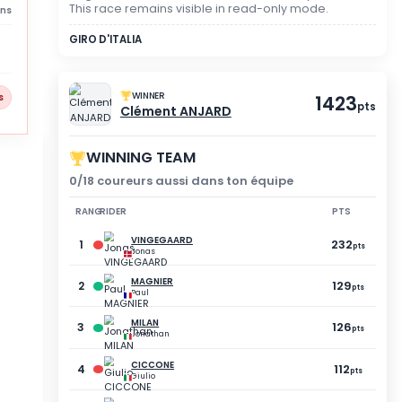
SPECTATOR MODE
YOU DID NOT PARTICIP
Registration was not vali
This race remains visible
3 abandons
GIRO D'ITALIA
WINNER
9 % players
Clément ANJA
WINNING TEAM
0/18 coureurs aussi dan
RANG
RIDER