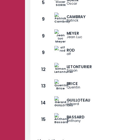
RANG
PLAYER
EHT
5
Mathieu
LASSALLE
5
Matthieu
SORIN
5
Oscar
CAMBRAY
9
Patrick
MEYER
9
Jean Luc
ROD
9
olf