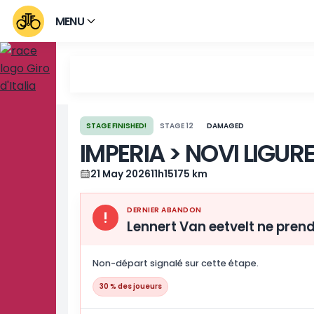
MENU
STAGE FINISHED!
STAGE 12
DAMAGED
IMPERIA > NOVI L
21 May 2026
11h15
175 km
DERNIER ABANDON
!
Lennert Van eetvelt n
Non-départ signalé sur cette étape.