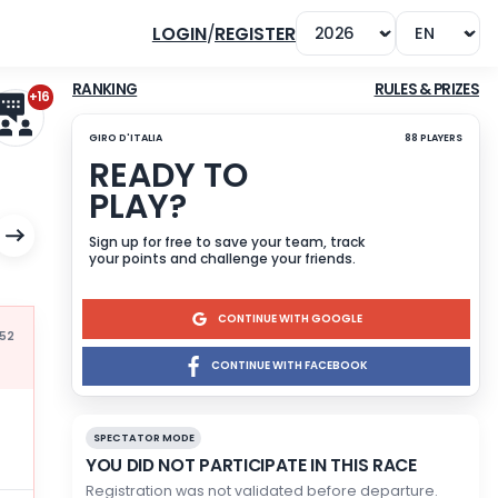
LOGIN
/
REGISTER
+16
RANKING
GIRO D'ITALIA
READY TO
PLAY?
Sign up for free to save yo
your points and challenge 
CONTINU
Mis à jour à 16:52
CONTINUE