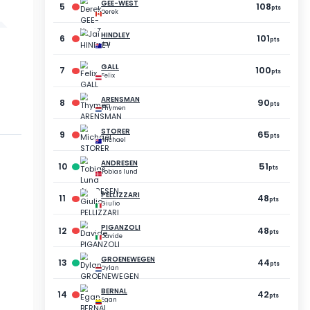
5
CARON
Fabrice
39
pts