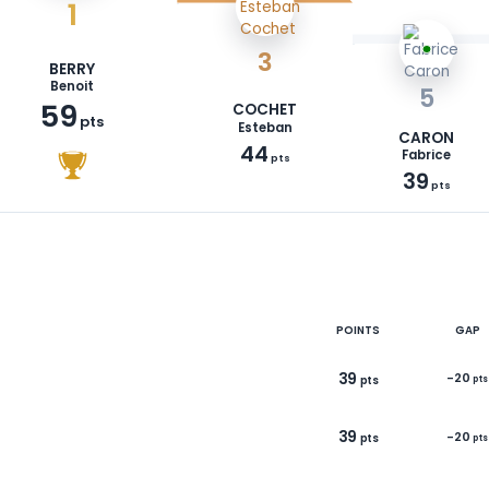
1
3
BERRY
Benoit
59
COCHET
pts
Esteban
44
pts