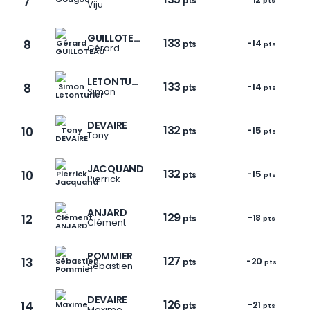
7
pts
pts
Viju
GUILLOTEAU
133
8
-14
pts
pts
Gérard
LETONTURIER
133
8
-14
pts
pts
Simon
DEVAIRE
132
10
-15
pts
pts
Tony
JACQUAND
132
10
-15
pts
pts
Pierrick
ANJARD
129
12
-18
pts
pts
Clément
1 / 9
POMMIER
127
13
-20
pts
pts
Sébastien
DEVAIRE
126
14
-21
pts
pts
Maxime