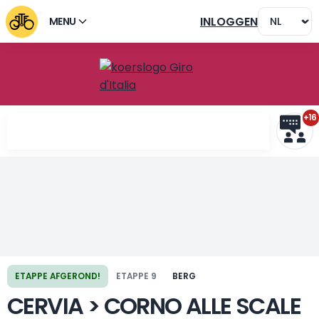
INLOGGEN
MENU
+16
Vorige etappe
Volgende etappe
ETAPPE AFGEROND!
ETAPPE 9
BERG
CERVIA > CORNO ALLE SCALE