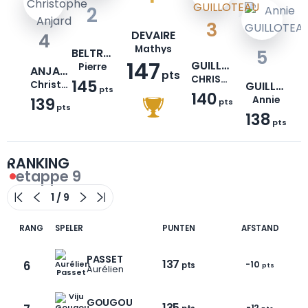
2
3
DEVAIRE
4
Mathys
BELTRAND
5
147
GUILLOTEAU
Pierre
ANJARD
pts
CHRISTINE
145
Christophe
GUILLOTEAU
pts
140
139
Annie
pts
pts
138
pts
RANKING
etappe 9
RANG
SPELER
PUNTEN
AFSTAND
PASSET
137
6
-10
pts
pts
Aurélien
GOUGOU
135
-12