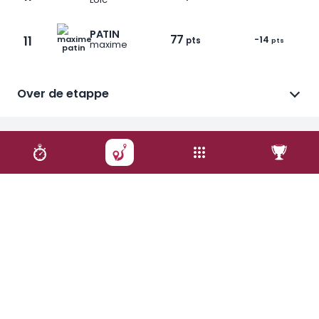
PATIN
77
11
-14
pts
pts
maxime
Over de etappe