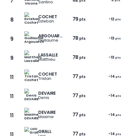
7
pts
pts
Santino
COCHET
79
8
-12
pts
pts
Esteban
ARGOUARCH
78
9
-13
pts
pts
Guillaume
LASSALLE
78
9
-13
pts
pts
Matthieu
COCHET
77
11
-14
pts
pts
Tristan
DEVAIRE
77
11
-14
pts
pts
Denis
1 / 9
DEVAIRE
77
11
-14
pts
pts
Maxime
GRALL
77
11
-14
pts
pts
Loic