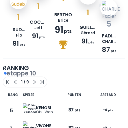
1
1
BERTHO
1
Brice
COCHET
5
91
GUILLOTEAU
Jeff
SUDEIX
pts
Gérard
91
Flo
FADIER
pts
91
91
CHARLIE
pts
pts
87
pts
RANKING
etappe 10
RANG
SPELER
PUNTEN
AFSTAND
KENOBI
87
5
-4
pts
pts
Obi-Wan
VIVONE
82
-9