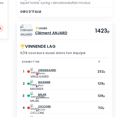
TILSYNSMODUS
DU DELTOK IKKE I DETT
Registreringen ble ikke val
løpet forblir synlig i skriv
3 abandons
GIRO D'ITALIA
9 % spillere
VINNER
Clément ANJA
VINNENDE LAG
0/18 coureurs aussi dan
RANG
RYTTER