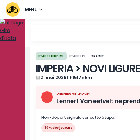
MENU
ETAPPE FERDIG!
ETAPPE 12
SKADET
IMPERIA > NOVI L
21 mai 2026
11h15
175 km
DERNIER ABANDON
!
Lennert Van eetvelt n
Non-départ signalé sur cette étape.