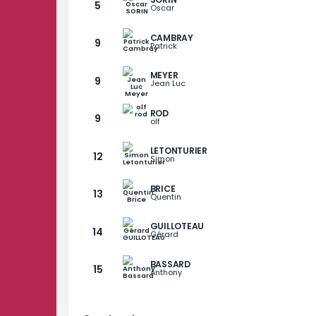
RANG
SPILLER
EHT
5
Mathieu
LASSALLE
5
Matthieu
SORIN
5
Oscar
CAMBRAY
9
Patrick
MEYER
9
Jean Luc
ROD
9
olf