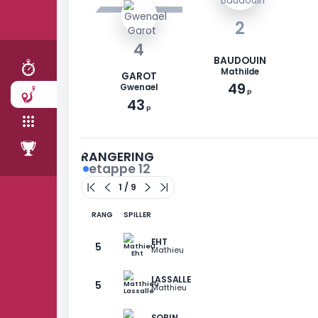
RITT
ETAPPER
LAG
2
RANGLISTE
4
BAUDOUIN
Mathilde
GAROT
49
Gwenael
p
43
p
RANGERING
etappe 12