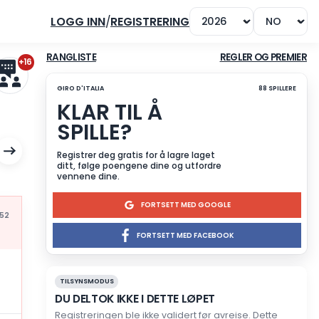
LOGG INN
/
REGISTRERING
+16
RANGLISTE
GIRO D'ITALIA
KLAR TIL Å
SPILLE?
Registrer deg gratis for å l
ditt, følge poengene dine 
vennene dine.
FORTSET
Mis à jour à 16:52
FORTSETT