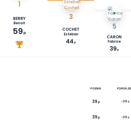
1
3
BERRY
Benoit
59
COCHET
p
Esteban
44
p