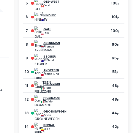
5
CARON
Fabrice
39
p