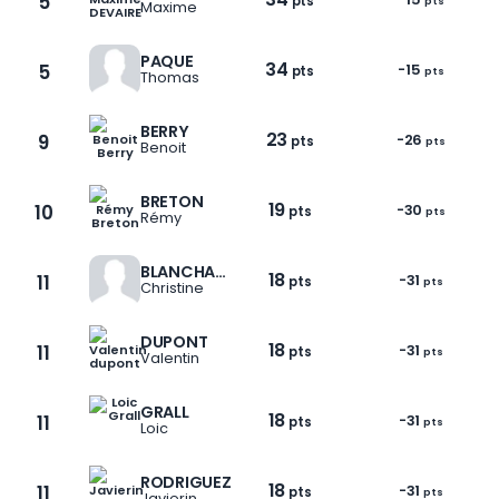
5
pts
pts
Maxime
PAQUE
34
5
-15
pts
pts
Thomas
BERRY
23
9
-26
pts
pts
Benoit
BRETON
19
10
-30
pts
pts
Rémy
BLANCHARD
18
11
-31
pts
pts
Christine
DUPONT
18
11
-31
pts
pts
Valentin
1 / 9
GRALL
18
11
-31
pts
pts
Loic
RODRIGUEZ
18
11
-31
pts
pts
Javierin