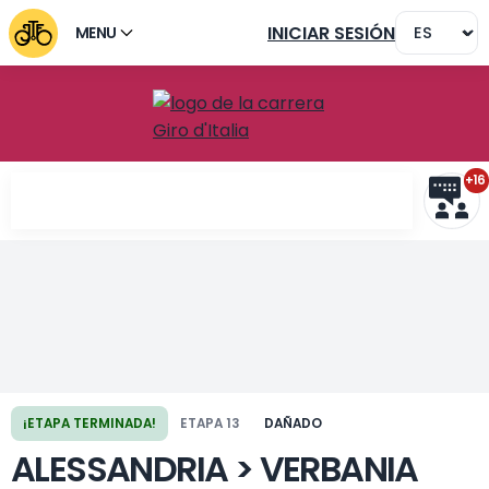
INICIAR SESIÓN
MENU
+16
Etapa anterior
Siguiente etapa
¡ETAPA TERMINADA!
ETAPA 13
DAÑADO
ALESSANDRIA > VERBANIA