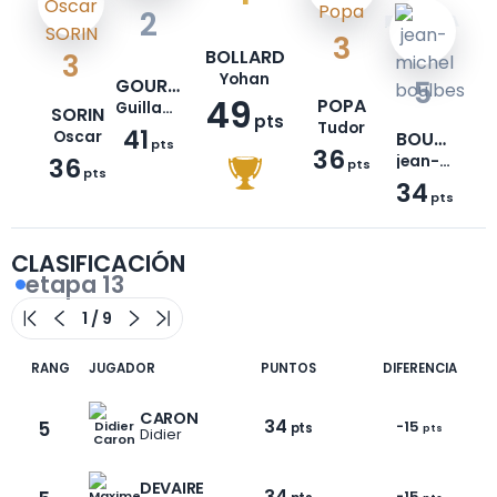
2
3
BOLLARD
3
Yohan
GOURIER
5
49
POPA
Guillaume
SORIN
pts
Tudor
41
Oscar
BOULBES
pts
36
36
jean-michel
pts
pts
34
pts
CLASIFICACIÓN
etapa 13
RANG
JUGADOR
PUNTOS
DIFERENCIA
CARON
34
5
-15
pts
pts
Didier
DEVAIRE
34
-15