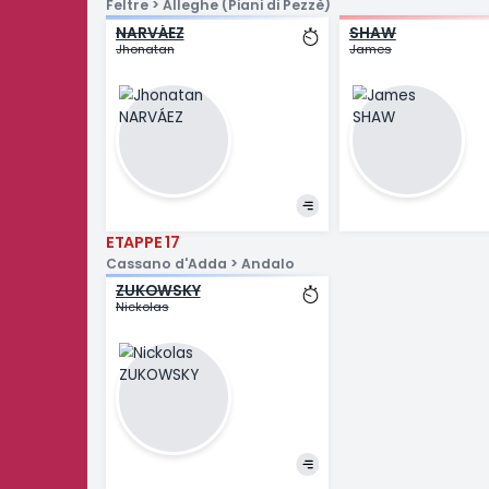
ETAPPE 19
Feltre > Alleghe (Piani di Pezzè)
NARVÁEZ
SHAW
Jhonatan
James
ETAPPE 17
Cassano d'Adda > Andalo
ZUKOWSKY
Nickolas