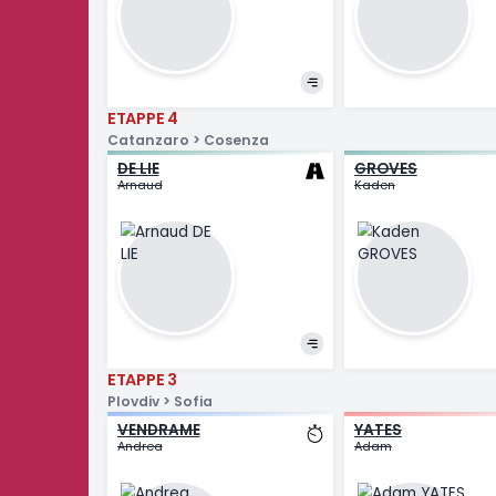
ETAPPE 6
Paestum > Naples
ENGELHARDT
Felix
ETAPPE 5
Praia a Mare > Potenza
BATTISTELLA
DE JONG
Samuele
Timo