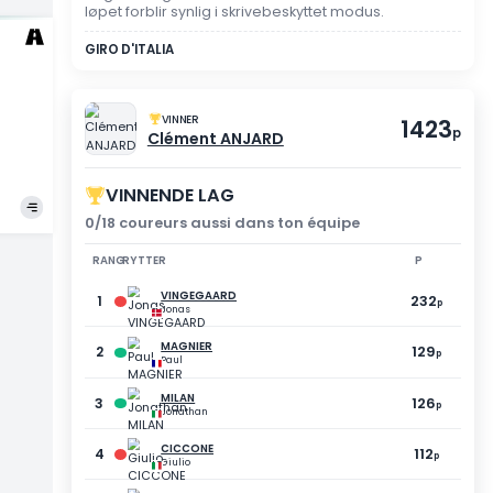
TILSYNSMODUS
DU DELTOK IKKE I DETT
Registreringen ble ikke val
løpet forblir synlig i skriv
ERNON
han
GIRO D'ITALIA
VINNER
Clément ANJA
VINNENDE LAG
0/18 coureurs aussi dan
RANG
RYTTER