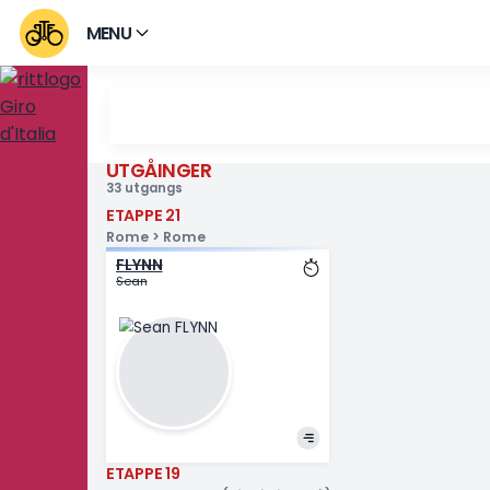
MENU
UTGÅINGER
Brutte Giro d'Italia 2
33 utgangs
ETAPPE 21
Rome > Rome
FLYNN
Sean