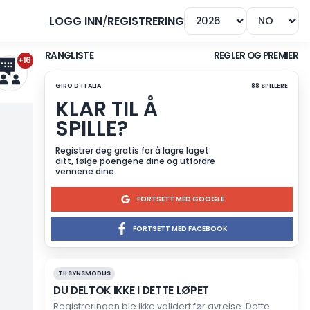
LOGG INN
/
REGISTRERING
+16
RANGLISTE
GIRO D'ITALIA
KLAR TIL Å
SPILLE?
Registrer deg gratis for å l
ditt, følge poengene dine 
vennene dine.
FORTSET
FORTSETT