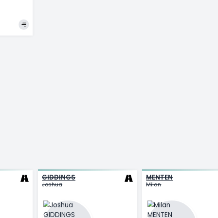
Edward
Ma
T