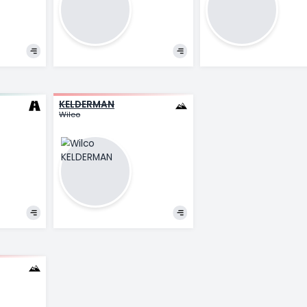
GIDDINGS
M
Joshua
Mi