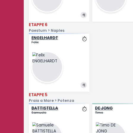
Davide
Erlend
ETAPPE 8
Chieti > Fermo
CHRISTEN
STEWAR
Fabio
Jake