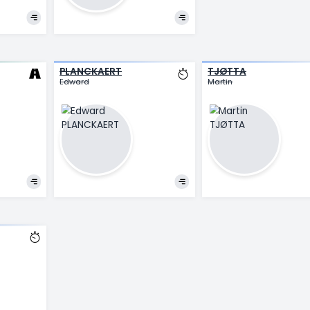
VAN EETVELT
Lennert
PLANCKAERT
T