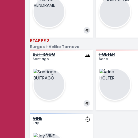
ETAPPE 4
Catanzaro > Cosenza
DE LIE
GROVES
Arnaud
Kaden
ETAPPE 3