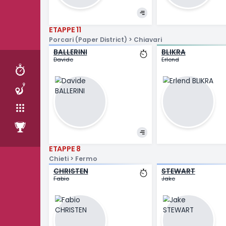
ETAPPE 12
Imperia > Novi Ligure
RITT
BAX
ROMO
ETAPPER
Sjoerd
Javier
LAG
RANGLISTE
ETAPPE 11
Porcari (Paper District) > Chiavari
BALLERINI
BLIKRA