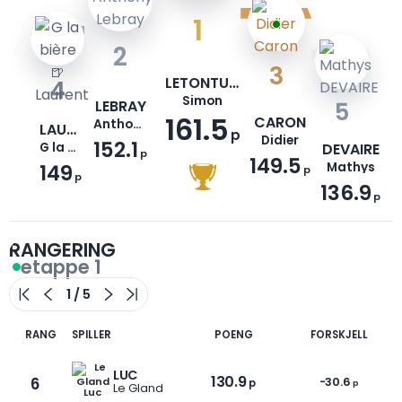
1
2
3
LETONTURIER
4
Simon
LEBRAY
5
161.5
CARON
Anthony
LAURENT
p
Didier
152.1
G la bière🍺
DEVAIRE
p
149.5
149
Mathys
p
p
136.9
p
RANGERING
etappe 1
RANG
SPILLER
POENG
FORSKJELL
LUC
130.9
6
-30.6
p
p
Le Gland