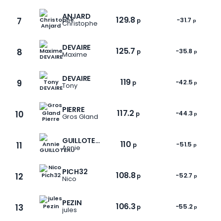
ANJARD
129.8
7
-31.7
p
p
Christophe
DEVAIRE
125.7
8
-35.8
p
p
Maxime
DEVAIRE
119
9
-42.5
p
p
Tony
PIERRE
117.2
10
-44.3
p
p
Gros Gland
GUILLOTEAU
110
11
-51.5
p
p
Annie
PICH32
108.8
12
-52.7
p
p
Nico
PEZIN
106.3
13
-55.2
p
p
jules