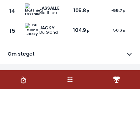
LASSALLE
105.8
14
-55.7
p
p
Matthieu
JACKY
104.9
15
-56.6
p
p
Du Gland
1 / 5
Om steget