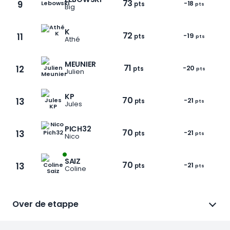
73
9
-18
pts
pts
Big
K
72
11
-19
pts
pts
Athé
MEUNIER
71
12
-20
pts
pts
Julien
KP
70
13
-21
pts
pts
Jules
PICH32
70
13
-21
pts
pts
Nico
1 / 9
SAIZ
70
13
-21
pts
pts
Coline
Over de etappe