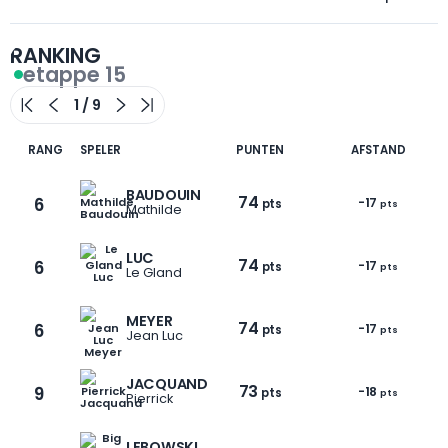
RANKING
etappe 15
RANG
SPELER
PUNTEN
AFSTAND
BAUDOUIN
74
6
-17
pts
pts
Mathilde
LUC
74
6
-17
pts
pts
Le Gland
MEYER
74
6
-17
pts
pts
Jean Luc
JACQUAND
73
9
-18
pts
pts
Pierrick
LEBOWSKI