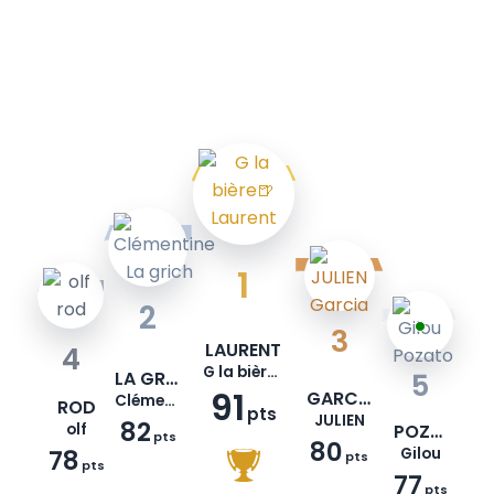
1
2
3
LAURENT
4
G la bière🍺
LA GRICH
5
91
GARCIA
Clémentine
ROD
pts
JULIEN
82
olf
POZATO
pts
80
78
Gilou
pts
pts
77
pts