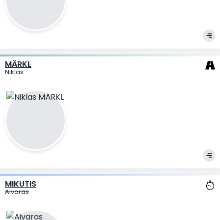
MÄRKL
Niklas
MIKUTIS
Aivaras