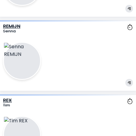
REMIJN
Senna
REX
Tim