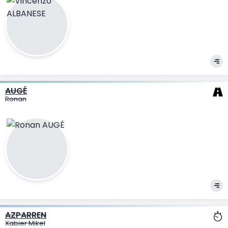
AUGÉ
Ronan
AZPARREN
Xabier Mikel